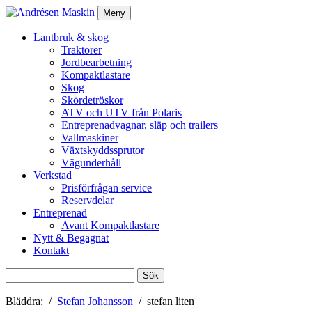
Meny
Lantbruk & skog
Traktorer
Jordbearbetning
Kompaktlastare
Skog
Skördetröskor
ATV och UTV från Polaris
Entreprenadvagnar, släp och trailers
Vallmaskiner
Växtskyddssprutor
Vägunderhåll
Verkstad
Prisförfrågan service
Reservdelar
Entreprenad
Avant Kompaktlastare
Nytt & Begagnat
Kontakt
Sök
efter:
Bläddra:
Stefan Johansson
stefan liten