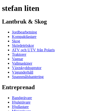
stefan liten
Lantbruk & Skog
Jordbearbetning
Kompaktlastare
Skog
Skördetröskor
ATV och UTV från Polaris
Traktorer
Vagnar
Vallmaskiner
Växtskyddssprutor
Vägunderhåll
Spannmålshantering
Entreprenad
Bandgrävare
Hjulgrävare
Hjullastare