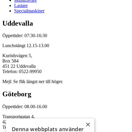
Minigrävare
Lastare
Specialmaskiner
Uddevalla
Öppettider: 07:30-16:30
Lunchstängt 12.15-13.00
Kurödsvägen 5,
Box 584
451 22 Uddevalla
Telefon: 0522-99950
Mejl: Se flik längst ner till höger.
Göteborg
Öppettider: 08.00-16.00
Transportgatan 4,
422 46 Hisings Backa
×
Telefon: 0708-115352
Denna webbplats använder