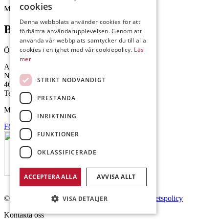
cookies
Mejl: Se flik längst ner till höger.
Denna webbplats använder cookies för att
Brålanda
förbättra användarupplevelsen. Genom att
använda vår webbplats samtycker du till alla
cookies i enlighet med vår cookiepolicy.
Läs
Öppettider: 07:00-16:00
mer
Andrésen Maskin i Brålanda AB
Nuntorp 301
STRIKT NÖDVÄNDIGT
464 64 Brålanda
Telefon: 0521-57 57 30
PRESTANDA
Mejl: Se flik längst ner till höger.
INRIKTNING
Följ oss på Facebook
FUNKTIONER
OKLASSIFICERADE
ACCEPTERA ALLA
AVVISA ALLT
© Copyright 2026 Andrésen Maskin AB.
Integritetspolicy
VISA DETALJER
Kontakta oss