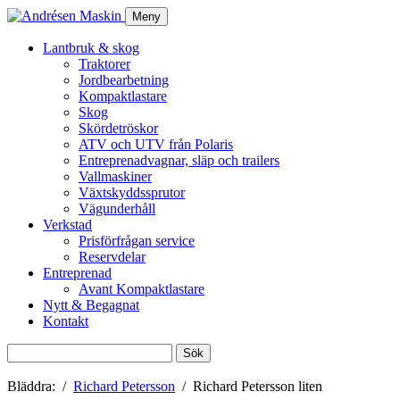
Meny
Lantbruk & skog
Traktorer
Jordbearbetning
Kompaktlastare
Skog
Skördetröskor
ATV och UTV från Polaris
Entreprenadvagnar, släp och trailers
Vallmaskiner
Växtskyddssprutor
Vägunderhåll
Verkstad
Prisförfrågan service
Reservdelar
Entreprenad
Avant Kompaktlastare
Nytt & Begagnat
Kontakt
Sök
efter:
Bläddra:
Richard Petersson
Richard Petersson liten