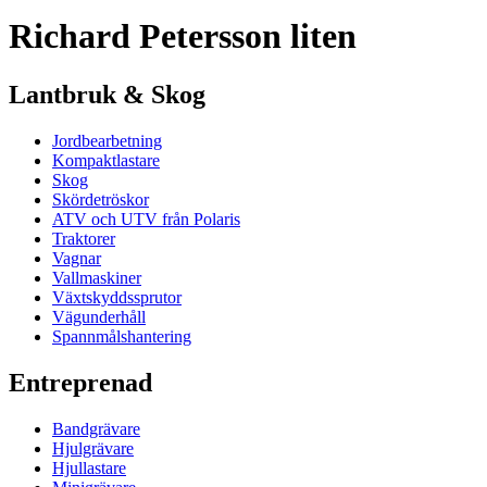
Richard Petersson liten
Lantbruk & Skog
Jordbearbetning
Kompaktlastare
Skog
Skördetröskor
ATV och UTV från Polaris
Traktorer
Vagnar
Vallmaskiner
Växtskyddssprutor
Vägunderhåll
Spannmålshantering
Entreprenad
Bandgrävare
Hjulgrävare
Hjullastare