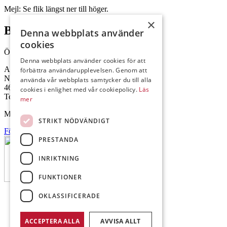
Mejl: Se flik längst ner till höger.
×
Brålanda
Denna webbplats använder
cookies
Öppettider: 07:00-16:00
Denna webbplats använder cookies för att
Andrésen Maskin i Brålanda AB
förbättra användarupplevelsen. Genom att
Nuntorp 301
använda vår webbplats samtycker du till alla
464 64 Brålanda
cookies i enlighet med vår cookiepolicy.
Läs
Telefon: 0521-57 57 30
mer
Mejl: Se flik längst ner till höger.
STRIKT NÖDVÄNDIGT
Följ oss på Facebook
PRESTANDA
INRIKTNING
FUNKTIONER
OKLASSIFICERADE
ACCEPTERA ALLA
AVVISA ALLT