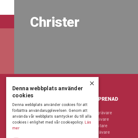
Christer
×
Denna webbplats använder
cookies
LANTBRUK & SKOG
ENTREPRENAD
Denna webbplats använder cookies för att
förbättra användarupplevelsen. Genom att
Jordbearbetning
Bandgrävare
använda vår webbplats samtycker du till alla
Kompaktlastare
Hjulgrävare
cookies i enlighet med vår cookiepolicy.
Läs
Skog
Hjullastare
mer
Skördetröskor
Minigrävare