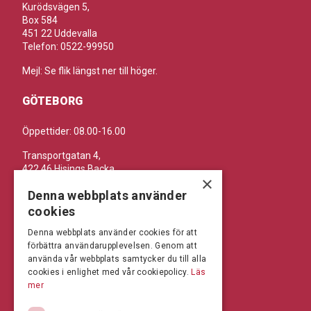
Kurödsvägen 5,
Box 584
451 22 Uddevalla
Telefon: 0522-99950
Mejl: Se flik längst ner till höger.
GÖTEBORG
Öppettider: 08.00-16.00
Transportgatan 4,
422 46 Hisings Backa
×
Telefon: 0708-115352
Denna webbplats använder
Mejl: Se flik längst ner till höger.
cookies
Denna webbplats använder cookies för att
BRÅLANDA
förbättra användarupplevelsen. Genom att
använda vår webbplats samtycker du till alla
Öppettider: 07:00-16:00
cookies i enlighet med vår cookiepolicy.
Läs
mer
Andrésen Maskin i Brålanda AB
Nuntorp 301