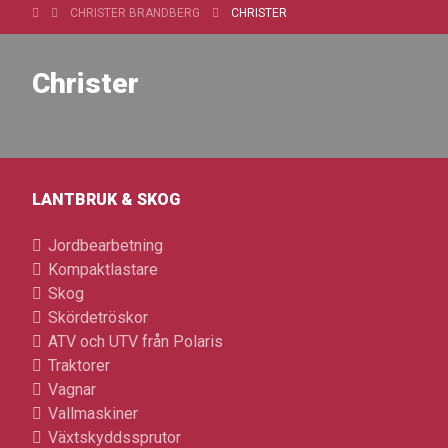
CHRISTER BRANDBERG
CHRISTER
Christer
LANTBRUK & SKOG
Jordbearbetning
Kompaktlastare
Skog
Skördetröskor
ATV och UTV från Polaris
Traktorer
Vagnar
Vallmaskiner
Växtskyddssprutor