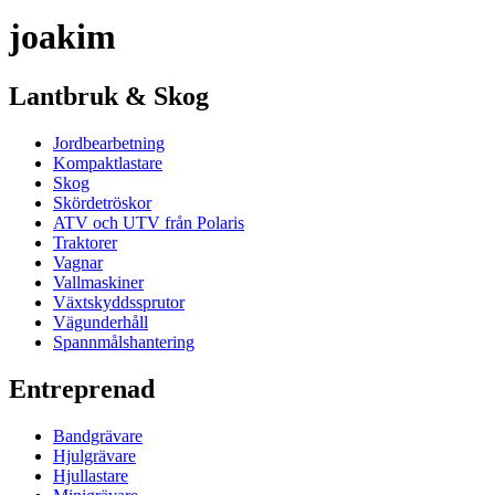
joakim
Lantbruk & Skog
Jordbearbetning
Kompaktlastare
Skog
Skördetröskor
ATV och UTV från Polaris
Traktorer
Vagnar
Vallmaskiner
Växtskyddssprutor
Vägunderhåll
Spannmålshantering
Entreprenad
Bandgrävare
Hjulgrävare
Hjullastare