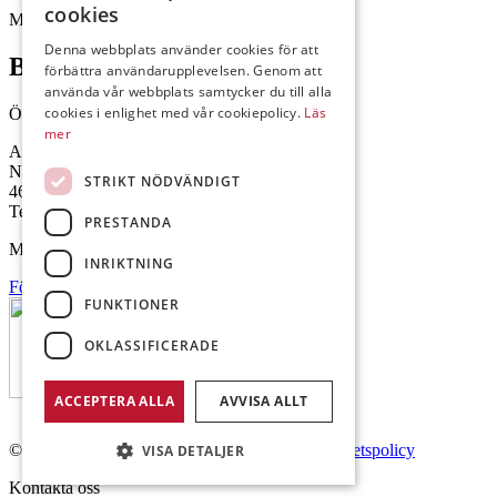
cookies
Mejl: Se flik längst ner till höger.
Denna webbplats använder cookies för att
Brålanda
förbättra användarupplevelsen. Genom att
använda vår webbplats samtycker du till alla
cookies i enlighet med vår cookiepolicy.
Läs
Öppettider: 07:00-16:00
mer
Andrésen Maskin i Brålanda AB
Nuntorp 301
STRIKT NÖDVÄNDIGT
464 64 Brålanda
Telefon: 0521-57 57 30
PRESTANDA
Mejl: Se flik längst ner till höger.
INRIKTNING
Följ oss på Facebook
FUNKTIONER
OKLASSIFICERADE
ACCEPTERA ALLA
AVVISA ALLT
© Copyright 2026 Andrésen Maskin AB.
Integritetspolicy
VISA DETALJER
Kontakta oss