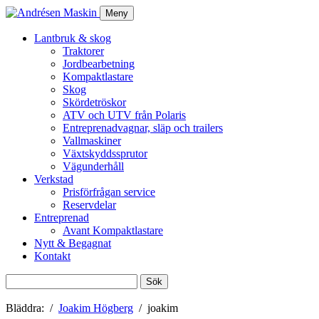
Meny
Lantbruk & skog
Traktorer
Jordbearbetning
Kompaktlastare
Skog
Skördetröskor
ATV och UTV från Polaris
Entreprenadvagnar, släp och trailers
Vallmaskiner
Växtskyddssprutor
Vägunderhåll
Verkstad
Prisförfrågan service
Reservdelar
Entreprenad
Avant Kompaktlastare
Nytt & Begagnat
Kontakt
Sök
efter:
Bläddra:
Joakim Högberg
joakim