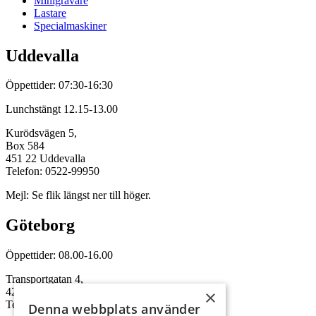
Minigrävare
Lastare
Specialmaskiner
Uddevalla
Öppettider: 07:30-16:30
Lunchstängt 12.15-13.00
Kurödsvägen 5,
Box 584
451 22 Uddevalla
Telefon: 0522-99950
Mejl: Se flik längst ner till höger.
Göteborg
Öppettider: 08.00-16.00
Transportgatan 4,
422 46 Hisings Backa
×
Telefon: 0708-115352
Denna webbplats använder