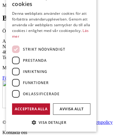
cookies
Mejl: Se flik längst ner till höger.
Denna webbplats använder cookies för att
Brålanda
förbättra användarupplevelsen. Genom att
använda vår webbplats samtycker du till alla
cookies i enlighet med vår cookiepolicy.
Läs
Öppettider: 07:00-16:00
mer
Andrésen Maskin i Brålanda AB
Nuntorp 301
STRIKT NÖDVÄNDIGT
464 64 Brålanda
Telefon: 0521-57 57 30
PRESTANDA
Mejl: Se flik längst ner till höger.
INRIKTNING
Följ oss på Facebook
FUNKTIONER
OKLASSIFICERADE
ACCEPTERA ALLA
AVVISA ALLT
© Copyright 2026 Andrésen Maskin AB.
Integritetspolicy
VISA DETALJER
Kontakta oss