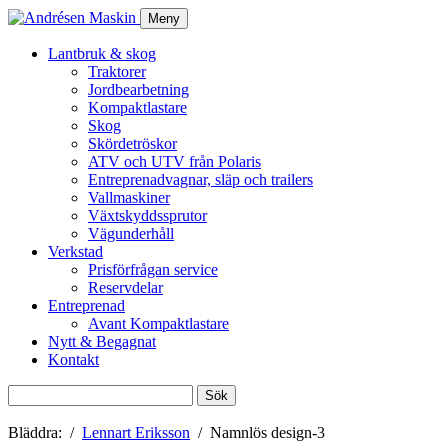
Meny
Lantbruk & skog
Traktorer
Jordbearbetning
Kompaktlastare
Skog
Skördetröskor
ATV och UTV från Polaris
Entreprenadvagnar, släp och trailers
Vallmaskiner
Växtskyddssprutor
Vägunderhåll
Verkstad
Prisförfrågan service
Reservdelar
Entreprenad
Avant Kompaktlastare
Nytt & Begagnat
Kontakt
Sök
efter:
Bläddra:
Lennart Eriksson
Namnlös design-3