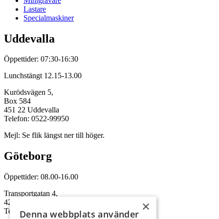
Minigrävare
Lastare
Specialmaskiner
Uddevalla
Öppettider: 07:30-16:30
Lunchstängt 12.15-13.00
Kurödsvägen 5,
Box 584
451 22 Uddevalla
Telefon: 0522-99950
Mejl: Se flik längst ner till höger.
Göteborg
Öppettider: 08.00-16.00
Transportgatan 4,
422 46 Hisings Backa
×
Telefon: 0708-115352
Denna webbplats använder