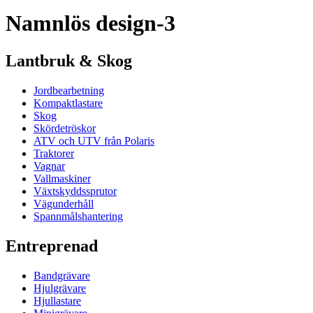
Namnlös design-3
Lantbruk & Skog
Jordbearbetning
Kompaktlastare
Skog
Skördetröskor
ATV och UTV från Polaris
Traktorer
Vagnar
Vallmaskiner
Växtskyddssprutor
Vägunderhåll
Spannmålshantering
Entreprenad
Bandgrävare
Hjulgrävare
Hjullastare