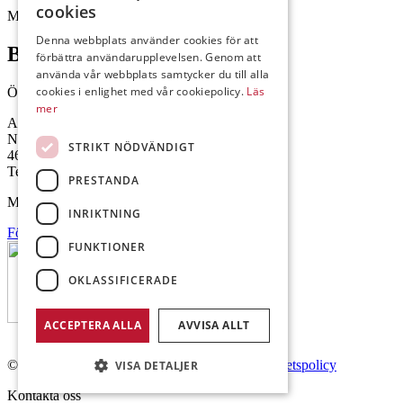
cookies
Mejl: Se flik längst ner till höger.
Denna webbplats använder cookies för att
Brålanda
förbättra användarupplevelsen. Genom att
använda vår webbplats samtycker du till alla
cookies i enlighet med vår cookiepolicy.
Läs
Öppettider: 07:00-16:00
mer
Andrésen Maskin i Brålanda AB
Nuntorp 301
STRIKT NÖDVÄNDIGT
464 64 Brålanda
Telefon: 0521-57 57 30
PRESTANDA
Mejl: Se flik längst ner till höger.
INRIKTNING
Följ oss på Facebook
FUNKTIONER
OKLASSIFICERADE
ACCEPTERA ALLA
AVVISA ALLT
© Copyright 2026 Andrésen Maskin AB.
Integritetspolicy
VISA DETALJER
Kontakta oss