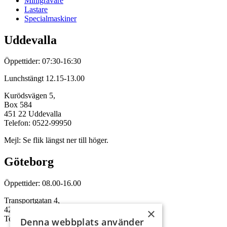
Minigrävare
Lastare
Specialmaskiner
Uddevalla
Öppettider: 07:30-16:30
Lunchstängt 12.15-13.00
Kurödsvägen 5,
Box 584
451 22 Uddevalla
Telefon: 0522-99950
Mejl: Se flik längst ner till höger.
Göteborg
Öppettider: 08.00-16.00
Transportgatan 4,
422 46 Hisings Backa
×
Telefon: 0708-115352
Denna webbplats använder