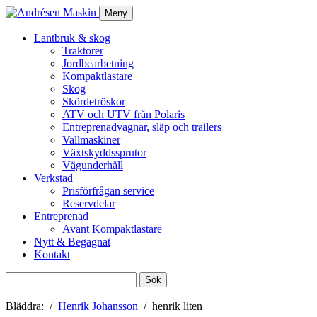
Meny
Lantbruk & skog
Traktorer
Jordbearbetning
Kompaktlastare
Skog
Skördetröskor
ATV och UTV från Polaris
Entreprenadvagnar, släp och trailers
Vallmaskiner
Växtskyddssprutor
Vägunderhåll
Verkstad
Prisförfrågan service
Reservdelar
Entreprenad
Avant Kompaktlastare
Nytt & Begagnat
Kontakt
Sök
efter:
Bläddra:
Henrik Johansson
henrik liten