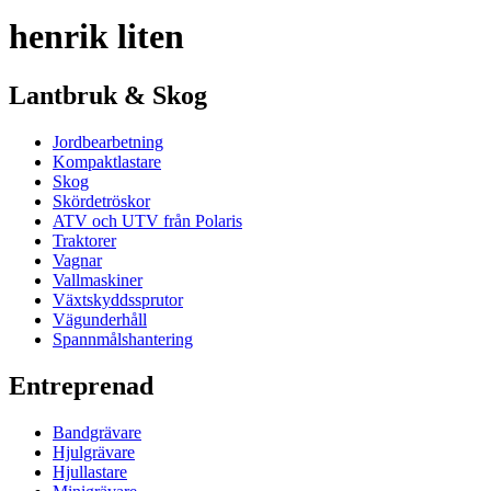
henrik liten
Lantbruk & Skog
Jordbearbetning
Kompaktlastare
Skog
Skördetröskor
ATV och UTV från Polaris
Traktorer
Vagnar
Vallmaskiner
Växtskyddssprutor
Vägunderhåll
Spannmålshantering
Entreprenad
Bandgrävare
Hjulgrävare
Hjullastare